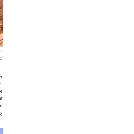
rk
el
er
n,
he
it
ie
ig