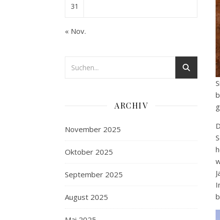
31
« Nov.
S
b
ARCHIV
g
D
November 2025
S
h
Oktober 2025
w
J
September 2025
I
b
August 2025
Mai 2025