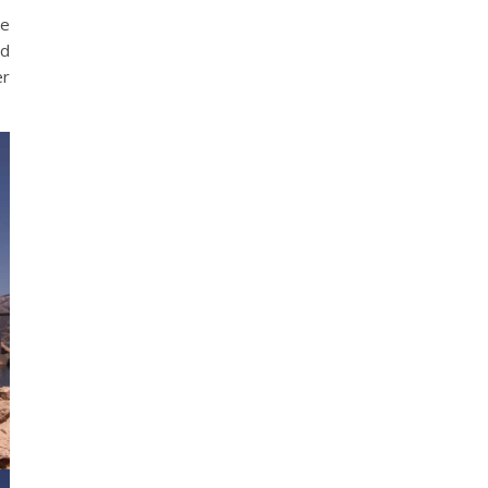
ke
nd
r