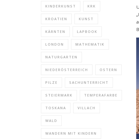
U
KINDERKUNST
KRK
„
KROATIEN
KUNST
B
KÄRNTEN
LAPBOOK
LONDON
MATHEMATIK
NATURGARTEN
NIEDERÖSTERREICH
OSTERN
PILZE
SACHUNTERRICHT
STEIERMARK
TEMPERAFARBE
TOSKANA
VILLACH
WALD
WANDERN MIT KINDERN