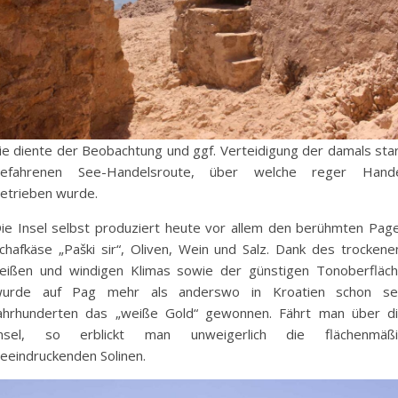
ie diente der Beobachtung und ggf. Verteidigung der damals sta
efahrenen See-Handelsroute, über welche reger Hand
etrieben wurde.
ie Insel selbst produziert heute vor allem den berühmten Pag
chafkäse „Paški sir“, Oliven, Wein und Salz. Dank des trockene
eißen und windigen Klimas sowie der günstigen Tonoberfläc
urde auf Pag mehr als anderswo in Kroatien schon se
ahrhunderten das „weiße Gold“ gewonnen. Fährt man über d
nsel, so erblickt man unweigerlich die flächenmäß
eeindruckenden Solinen.