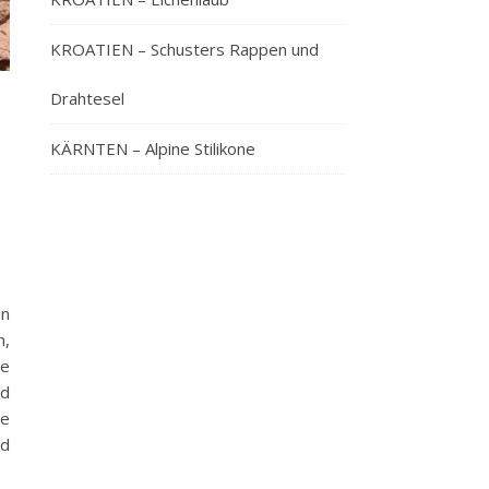
KROATIEN – Schusters Rappen und
Drahtesel
KÄRNTEN – Alpine Stilikone
en
n,
ie
d
le
nd