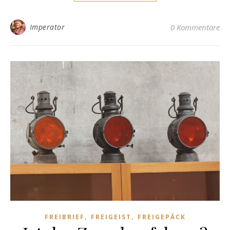
Imperator
0 Kommentare
,
,
FREIBRIEF
FREIGEIST
FREIGEPÄCK