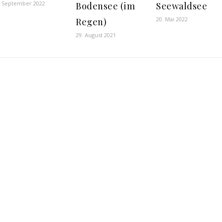
. September 2022
Bodensee (im
Seewaldsee
20. Mai 2022
Regen)
29. August 2021