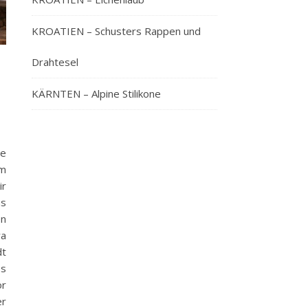
KROATIEN – Schusters Rappen und
Drahtesel
KÄRNTEN – Alpine Stilikone
ie
em
ir
as
en
wa
dt
es
or
er