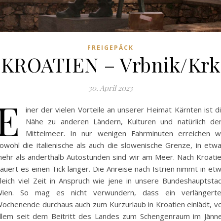
FREIGEPÄCK
KROATIEN – Vrbnik/Krk
30. April 2023
E
iner der vielen Vorteile an unserer Heimat Kärnten ist d
Nähe zu anderen Ländern, Kulturen und natürlich d
Mittelmeer. In nur wenigen Fahrminuten erreichen w
owohl die italienische als auch die slowenische Grenze, in etw
ehr als anderthalb Autostunden sind wir am Meer. Nach Kroati
auert es einen Tick länger. Die Anreise nach Istrien nimmt in et
leich viel Zeit in Anspruch wie jene in unsere Bundeshauptsta
ien. So mag es nicht verwundern, dass ein verlängert
ochenende durchaus auch zum Kurzurlaub in Kroatien einlädt, v
llem seit dem Beitritt des Landes zum Schengenraum im Jänn