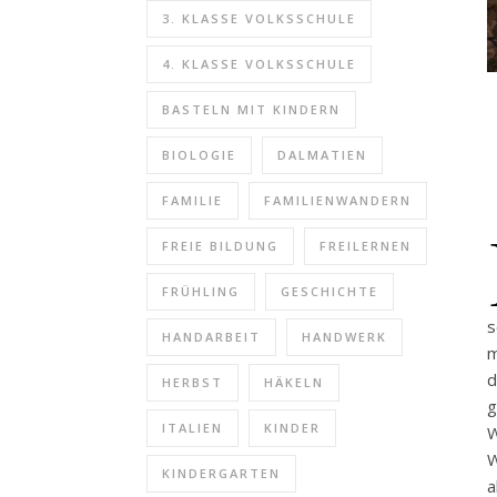
3. KLASSE VOLKSSCHULE
4. KLASSE VOLKSSCHULE
BASTELN MIT KINDERN
BIOLOGIE
DALMATIEN
FAMILIE
FAMILIENWANDERN
FREIE BILDUNG
FREILERNEN
FRÜHLING
GESCHICHTE
s
HANDARBEIT
HANDWERK
m
d
HERBST
HÄKELN
g
ITALIEN
KINDER
W
W
KINDERGARTEN
a