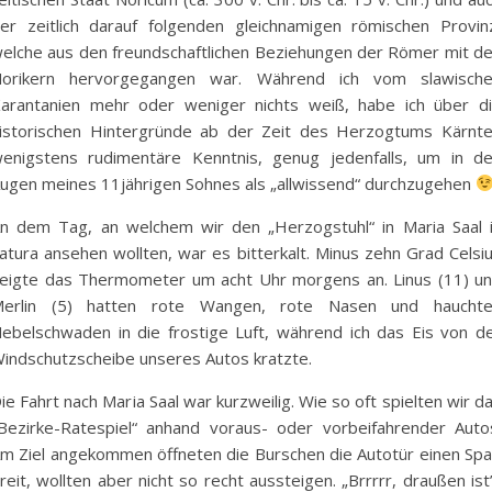
er zeitlich darauf folgenden gleichnamigen römischen Provin
elche aus den freundschaftlichen Beziehungen der Römer mit d
orikern hervorgegangen war. Während ich vom slawisch
arantanien mehr oder weniger nichts weiß, habe ich über d
istorischen Hintergründe ab der Zeit des Herzogtums Kärnt
enigstens rudimentäre Kenntnis, genug jedenfalls, um in d
ugen meines 11jährigen Sohnes als „allwissend“ durchzugehen
n dem Tag, an welchem wir den „Herzogstuhl“ in Maria Saal 
atura ansehen wollten, war es bitterkalt. Minus zehn Grad Celsi
eigte das Thermometer um acht Uhr morgens an. Linus (11) u
erlin (5) hatten rote Wangen, rote Nasen und haucht
ebelschwaden in die frostige Luft, während ich das Eis von d
indschutzscheibe unseres Autos kratzte.
ie Fahrt nach Maria Saal war kurzweilig. Wie so oft spielten wir d
Bezirke-Ratespiel“ anhand voraus- oder vorbeifahrender Auto
m Ziel angekommen öffneten die Burschen die Autotür einen Spa
reit, wollten aber nicht so recht aussteigen. „Brrrrr, draußen ist