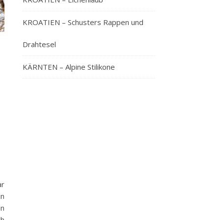
KROATIEN – Schusters Rappen und
Drahtesel
KÄRNTEN – Alpine Stilikone
ar
in
en
ch