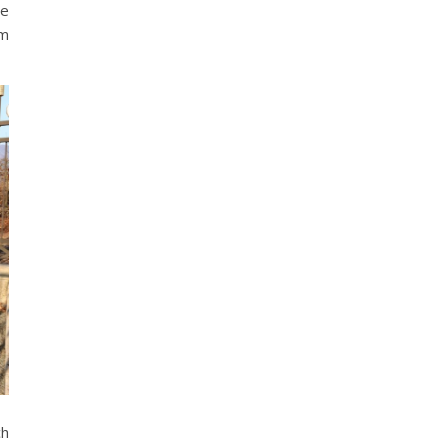
ie
em
ch