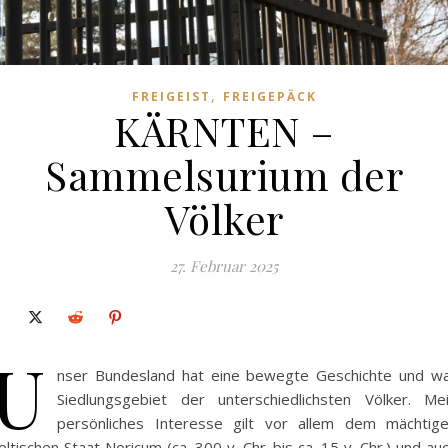
,
FREIGEIST
FREIGEPÄCK
KÄRNTEN –
Sammelsurium der
Völker
27. Februar 2025
U
nser Bundesland hat eine bewegte Geschichte und w
Siedlungsgebiet der unterschiedlichsten Völker. Me
persönliches Interesse gilt vor allem dem mächtig
eltischen Staat Noricum (ca. 300 v. Chr. bis ca. 15 v. Chr.) und au