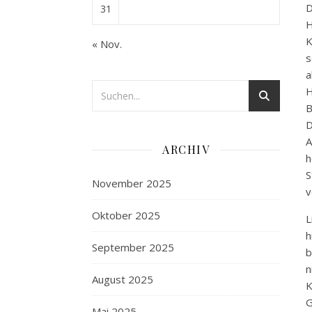
D
31
H
K
« Nov.
s
a
H
B
A
ARCHIV
h
S
November 2025
v
Oktober 2025
L
h
September 2025
b
n
August 2025
K
G
Mai 2025