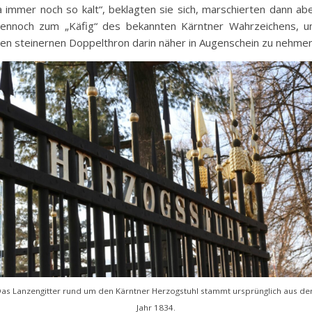
a immer noch so kalt“, beklagten sie sich, marschierten dann ab
ennoch zum „Käfig“ des bekannten Kärntner Wahrzeichens, 
en steinernen Doppelthron darin näher in Augenschein zu nehmen
as Lanzengitter rund um den Kärntner Herzogstuhl stammt ursprünglich aus d
Jahr 1834.