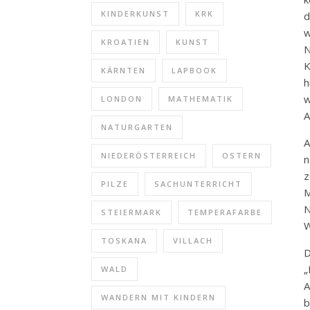
KINDERKUNST
KRK
d
w
KROATIEN
KUNST
N
K
KÄRNTEN
LAPBOOK
h
w
LONDON
MATHEMATIK
A
NATURGARTEN
A
NIEDERÖSTERREICH
OSTERN
n
z
PILZE
SACHUNTERRICHT
M
N
STEIERMARK
TEMPERAFARBE
W
TOSKANA
VILLACH
D
„
WALD
A
WANDERN MIT KINDERN
b