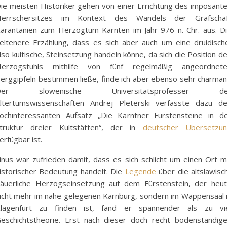
ie meisten Historiker gehen von einer Errichtung des imposant
errschersitzes im Kontext des Wandels der Grafscha
arantanien zum Herzogtum Kärnten im Jahr 976 n. Chr. aus. D
eltenere Erzählung, dass es sich aber auch um eine druidisch
lso kultische, Steinsetzung handeln könne, da sich die Position d
erzogstuhls mithilfe von fünf regelmäßig angeordnet
erggipfeln bestimmen ließe, finde ich aber ebenso sehr charman
Der slowenische Universitätsprofesser de
ltertumswissenschaften Andrej Pleterski verfasste dazu d
ochinteressanten Aufsatz „Die Kärntner Fürstensteine in d
truktur dreier Kultstätten“, der in
deutscher Übersetzu
erfügbar ist.
inus war zufrieden damit, dass es sich schlicht um einen Ort m
istorischer Bedeutung handelt. Die
Legende
über die altslawisc
äuerliche Herzogseinsetzung auf dem Fürstenstein, der heu
icht mehr im nahe gelegenen Karnburg, sondern im Wappensaal 
lagenfurt zu finden ist, fand er spannender als zu vi
eschichtstheorie. Erst nach dieser doch recht bodenständig