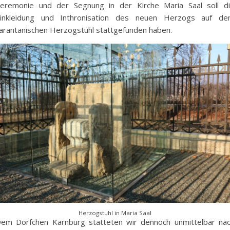
eremonie und der Segnung in der Kirche Maria Saal soll d
inkleidung und Inthronisation des neuen Herzogs auf d
arantanischen Herzogstuhl stattgefunden haben.
Herzogstuhl in Maria Saal
em Dörfchen Karnburg statteten wir dennoch unmittelbar na