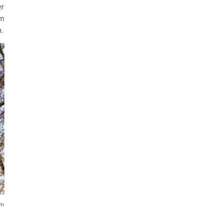
er
um
.
em