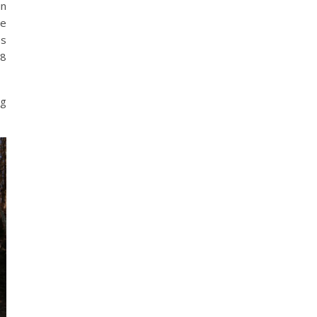
in
ie
es
88
eg