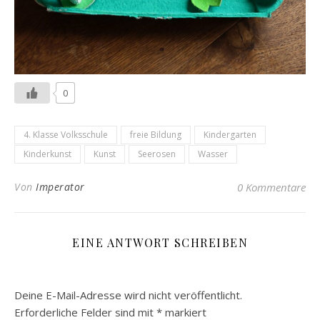
0
4. Klasse Volksschule
freie Bildung
Kindergarten
Kinderkunst
Kunst
Seerosen
Wasser
Von
Imperator
0 Kommentare
EINE ANTWORT SCHREIBEN
Deine E-Mail-Adresse wird nicht veröffentlicht.
Erforderliche Felder sind mit
*
markiert