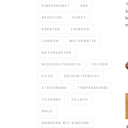
T
KINDERKUNST
KRK
M
l
KROATIEN
KUNST
e
KÄRNTEN
LAPBOOK
LONDON
MATHEMATIK
NATURGARTEN
NIEDERÖSTERREICH
OSTERN
PILZE
SACHUNTERRICHT
STEIERMARK
TEMPERAFARBE
TOSKANA
VILLACH
WALD
WANDERN MIT KINDERN
A