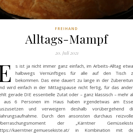
FREIHAND
Alltags-Mampf
20. Juli 2021
E
s ist ja nicht immer ganz einfach, im Arbeits-Alltag etw
halbwegs Vernünftiges für alle auf den Tisch 
bekommen. Das eine dauert zu lange in der Zubereitu
nd wird einfach in der Mittagspause nicht fertig, für das ande
ehlt gerade DIE essentielle Zutat oder – ganz klassisch – mehr a
2 aus 6 Personen im Haus haben irgendetwas am Esse
uszusetzen und verweigern deshalb vorübergehend d
ahrungsaufnahme. Durch den ansonsten durchaus reizvoll
Überraschungsmoment der „Kärntner Gemüsekiste
ttps://kaerntner.gemuesekiste.at/ in Kombination mit d