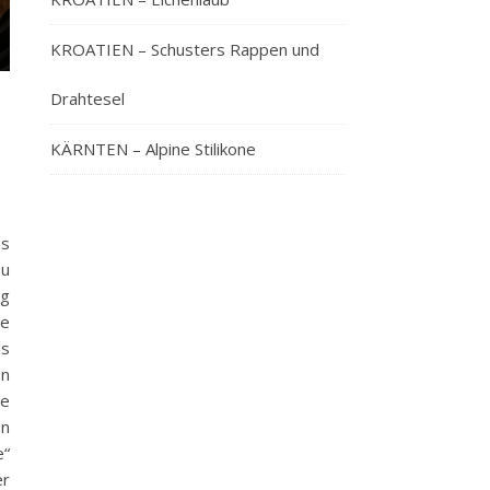
KROATIEN – Schusters Rappen und
Drahtesel
KÄRNTEN – Alpine Stilikone
as
zu
ng
re
ls
n
ie
en
“
er