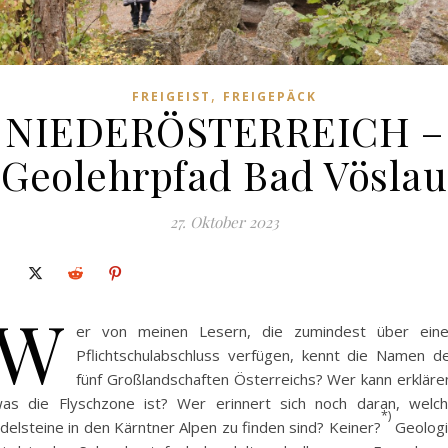
,
FREIGEIST
FREIGEPÄCK
NIEDERÖSTERREICH –
Geolehrpfad Bad Vöslau
27. Oktober 2023
W
er von meinen Lesern, die zumindest über ein
Pflichtschulabschluss verfügen, kennt die Namen d
fünf Großlandschaften Österreichs? Wer kann erkläre
as die Flyschzone ist? Wer erinnert sich noch daran, welc
*)
delsteine in den Kärntner Alpen zu finden sind? Keiner?
Geolog