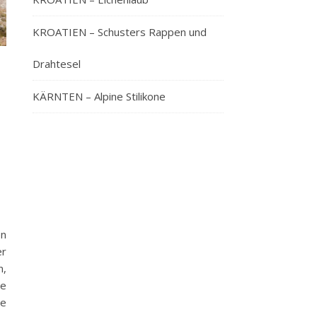
KROATIEN – Schusters Rappen und
Drahtesel
KÄRNTEN – Alpine Stilikone
en
er
n,
he
ie