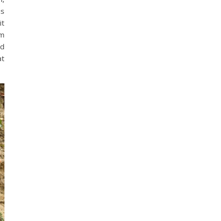
as
it
em
ad
at