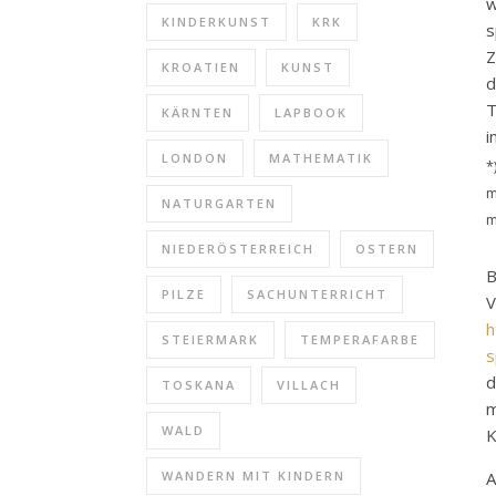
w
KINDERKUNST
KRK
s
Z
KROATIEN
KUNST
d
T
KÄRNTEN
LAPBOOK
i
LONDON
MATHEMATIK
*
m
NATURGARTEN
m
NIEDERÖSTERREICH
OSTERN
B
PILZE
SACHUNTERRICHT
h
STEIERMARK
TEMPERAFARBE
s
d
TOSKANA
VILLACH
m
WALD
K
A
WANDERN MIT KINDERN