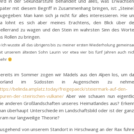
ird in der Sekundarstufe behandelt und alles, was Erwachse
päter mit diesem Begriff in Zusammenhang bringen, ist: „Steine
ugegeben: Man kann sich ja nicht für alles interessieren. Hie u
a lohnt es sich aber meines Erachtens, den Blick über d
ellerrand zu wagen und den Stein im wahrsten Sinn des Wort
ns Rollen zu bringen.
) Ich wusste all das übrigens bis zu meiner ersten Wiederholung gemeins
it unserem ältesten Sohn Laurin vor etwa vier bis fünf Jahren auch nic
ehr
ereits im Sommer zogen wir Mädels aus den Alpen los, um d
Vorland im Südosten in Augenschein zu nehme
ttps://belinda.amplatz.today/freigepaeck/steiermark-auf-den-
puren-der-steirischen-vulkane/
Aber wie schauen nun eigentli
ie anderen Großlandschaften unseres Heimatlandes aus? Erken
an überhaupt Unterschiede im Landschaftsbild oder ist der gan
ram nur langweilige Theorie?
usgehend von unserem Standort in Hirschwang an der Rax fuhr