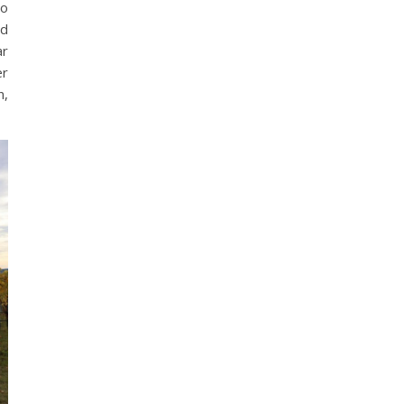
po
nd
ar
er
n,