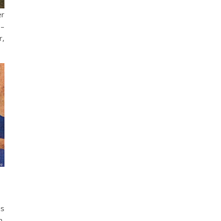
r
 –
r,
ns
n,