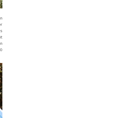
en
er
es
t
en
60