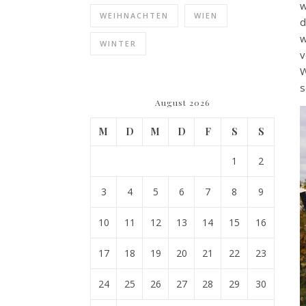
w
WEIHNACHTEN
WIEN
d
w
WINTER
v
W
s
August 2026
M
D
M
D
F
S
S
1
2
3
4
5
6
7
8
9
10
11
12
13
14
15
16
17
18
19
20
21
22
23
24
25
26
27
28
29
30